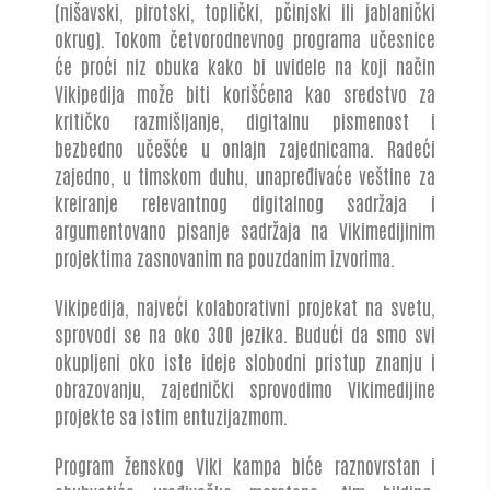
(nišavski, pirotski, toplički, pčinjski ili jablanički
okrug). Tokom četvorodnevnog programa učesnice
će proći niz obuka kako bi uvidele na koji način
Vikipedija može biti korišćena kao sredstvo za
kritičko razmišljanje, digitalnu pismenost i
bezbedno učešće u onlajn zajednicama. Radeći
zajedno, u timskom duhu, unapređivaće veštine za
kreiranje relevantnog digitalnog sadržaja i
argumentovano pisanje sadržaja na Vikimedijinim
projektima zasnovanim na pouzdanim izvorima.
Vikipedija, najveći kolaborativni projekat na svetu,
sprovodi se na oko 300 jezika. Budući da smo svi
okupljeni oko iste ideje slobodni pristup znanju i
obrazovanju, zajednički sprovodimo Vikimedijine
projekte sa istim entuzijazmom.
Program ženskog Viki kampa biće raznovrstan i