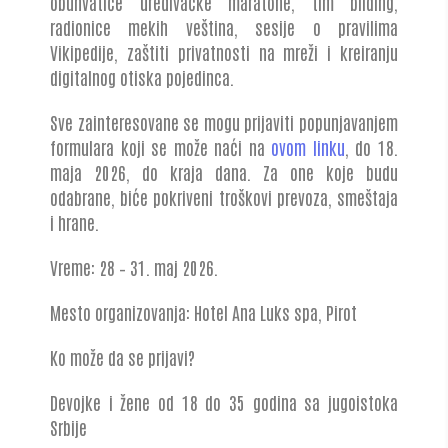
obuhvatiće uređivačke maratone, tim bilding,
radionice mekih veština, sesije o pravilima
Vikipedije, zaštiti privatnosti na mreži i kreiranju
digitalnog otiska pojedinca.
Sve zainteresovane se mogu prijaviti popunjavanjem
formulara koji se može naći na
ovom linku
, do 18.
maja 2026, do kraja dana. Za one koje budu
odabrane, biće pokriveni troškovi prevoza, smeštaja
i hrane.
Vreme: 28 – 31. maj 2026.
Mesto organizovanja: Hotel Ana Luks spa, Pirot
Ko može da se prijavi?
Devojke i žene od 18 do 35 godina sa jugoistoka
Srbije