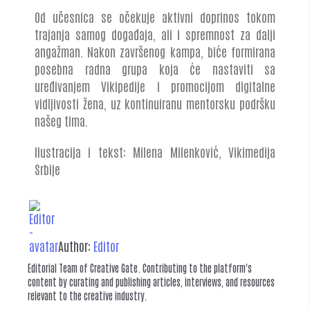
Od učesnica se očekuje aktivni doprinos tokom
trajanja samog događaja, ali i spremnost za dalji
angažman. Nakon završenog kampa, biće formirana
posebna radna grupa koja će nastaviti sa
uređivanjem Vikipedije i promocijom digitalne
vidljivosti žena, uz kontinuiranu mentorsku podršku
našeg tima.
Ilustracija i tekst: Milena Milenković, Vikimedija
Srbije
Author:
Editor
Editorial Team of Creative Gate. Contributing to the platform's
content by curating and publishing articles, interviews, and resources
relevant to the creative industry.