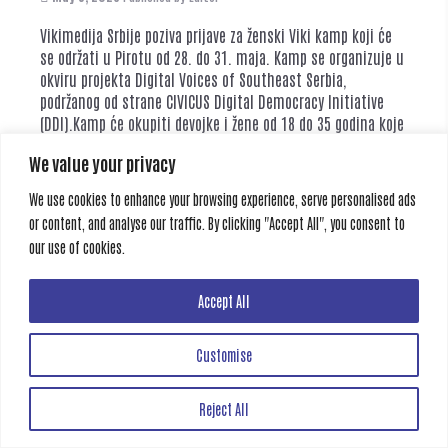
Vikimedija Srbije poziva prijave za ženski Viki kamp koji će
se održati u Pirotu od 28. do 31. maja. Kamp se organizuje u
okviru projekta Digital Voices of Southeast Serbia,
podržanog od strane CIVICUS Digital Democracy Initiative
(DDI).Kamp će okupiti devojke i žene od 18 do 35 godina koje
žive i rade na prostoru jugoistočne...
Read more
We value your privacy
We use cookies to enhance your browsing experience, serve personalised ads
Category:
News
,
Opportunities
Tags:
devojke
,
kamp
,
obuka
,
otvoren poziv
,
Vikipedija
,
žene
or content, and analyse our traffic. By clicking "Accept All", you consent to
our use of cookies.
Accept All
Creative Gate
All rights reserved
Customise
Reject All