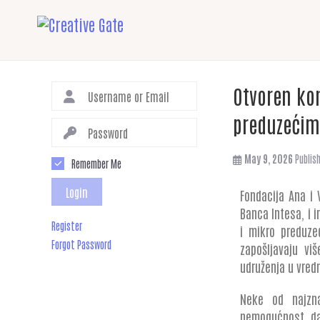
Otvoren ko
preduzećima
May 9, 2026
Publis
Remember Me
Login
Fondacija Ana i 
Banca Intesa, i 
Register
i mikro preduze
Forgot Password
zapošljavaju vi
udruženja u vred
Neke od najzna
nemogućnost da 