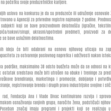
u na početku svoje preduzetničke karijere.
ijih uslova na konkursu je da su preduzeće ili udruženje osnovale ž
istrovano u Agenciji za privredne registre najmanje 2 godine. Predno
 subjekti koji se bave proizvodnom delatnošću (igračke, tekstilni
pića/sokovi/sirupi, ukrasni/upotrebni predmeti, proizvodi za d
e se bave uslužnim delatnostima.
nih ideja će biti odabrani na osnovu njihovog uticaja na zap
kapaciteta za ostvarenje poslovnog napretka i održivosti nakon istek
ava podrške, maksimalno 30 odsto budžeta može da se odnosi na k
 ostatak sredstava može biti utrošen na obuke i treninge za pred
oškove brendiranja, marketinga i promocije, dobijanje i potvrđiv
iranje, registrovanje brenda i drugih prava industrijske svojine i slič
i rad, Fondacija Ana i Vlade Divac kontinuirano razvija i sprovo
skom osnaživanju ranjivih grupa, naročito žena, podstičući njihov 
 Poseban značaj imaju programi i projekti koji se realizuju 