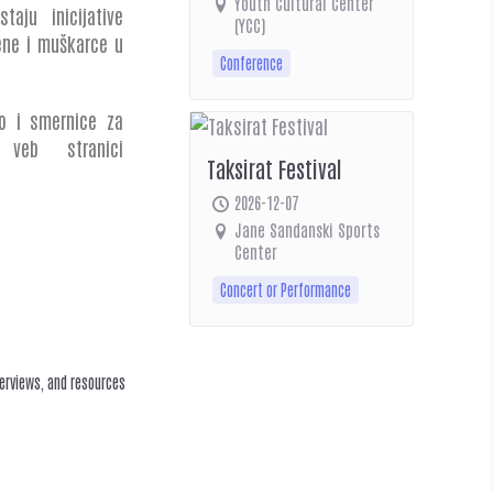
Youth Cultural Center
taju inicijative
(YCC)
ene i muškarce u
Conference
o i smernice za
veb stranici
Taksirat Festival
2026-12-07
Jane Sandanski Sports
Center
Concert or Performance
terviews, and resources