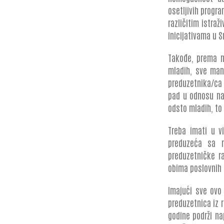
osetljivih progra
različitim istra
inicijativama u S
Takođe, prema na
mladih, sve manj
preduzetnika/ca 
pad u odnosu na
odsto mladih, to 
Treba imati u v
preduzeća sa m
preduzetničke ra
obima poslovnih 
Imajući sve ovo
preduzetnica iz r
godine podrži na