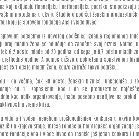
ma koji uključuju finansijsku i nefinansijsku podršku, što pokazuju 
živačkim metodama u okviru Studije o podršci ženskim preduzetničk
rbiji koju je sprovela Fondacija Ana i Vlade Divac.
jnovijim podacima iz devetog godišnjeg izdanja regionalnog Indek
i broj mladih žena se odlučuje da započne svoj biznis. Naime, u 
tek 6,2 odsto mlađe od 29 godina, od čega je 6,7 odsto mladih žen
 prethodne godine. A pomoć države u pokretanju sopstvenog bizni
jest 25,1 odsto mladih žena, koji/e zatraže takvu podršku.
idu i da većina, čak 99 odsto, ženskih biznisa funkcioniše u zo
anje od 10 zaposlenih, kao i da se preduzetnice najčešće
dnje kao oblik organizovanja, inače posebno osetljive na prekid 
aktivnosti u vreme kriza.
 u vidu a i vođeni uspehom prošlogodišnjeg konkursa u okviru ko
azličitih krajeva Srbije, Intesa Fondacija filantropska organizacija je
pore Fondacije Ana i Vlade Divac da raspiše još jedan konkurs i tim