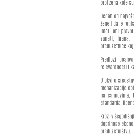
broj žena koje s
Jedan od najvažn
žene i da je reg
imati oni pravni
zanati, hrana, 
preduzetnice koj
Predlozi poslov
relevantnosti i 
U okviru sredst
mehanizacije dok
na sajmovima, tr
standarda, licenc
Kroz višegodišnj
doprinose ekonom
preduzetništvu.