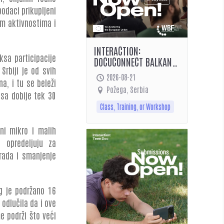
podaci prikupljeni
im aktivnostima i
INTERACTION:
sa participacije
DOCUCONNECT BALKANS
Srbiji je od svih
2026 – OPEN CALL
2026-08-21
a, i tu se beleži
Požega, Serbia
sa dobije tek 30
Class, Training, or Workshop
ni mikro i malih
 opredeljuju za
rada i smanjenje
g je podržano 16
 odlučila da i ove
e podrži što veći