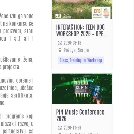
ene i/ili ga vode
st na konkursu će
INTERACTION: TEEN DOC
 proizvodi, stari
WORKSHOP 2026 – OPEN
ecu i sl.) ali i
CALL!
2026-08-18
Požega, Serbia
ošljavanje žena,
Class, Training, or Workshop
a projekta.
upovinu opreme i
uzetnice, učešće
anje sertifikata,
no.
PIN Music Conference
di programe koji
2026
ulazak i razvoj u
2026-11-26
u partnerstvu sa