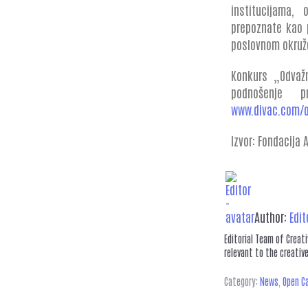
institucijama, 
prepoznate kao 
poslovnom okruže
Konkurs „Odvažn
podnošenje 
www.divac.com/
Izvor: Fondacija 
Author:
Edit
Editorial Team of Creat
relevant to the creative
Category:
News
,
Open Ca