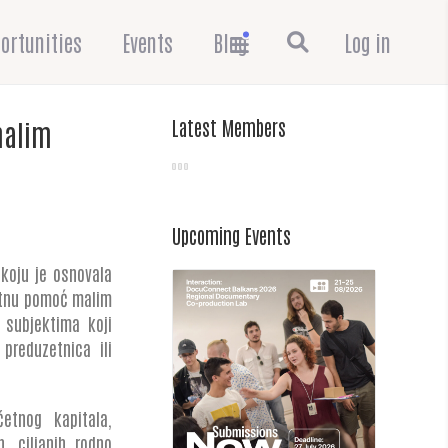
ortunities
Events
Blog
Log in
Latest Members
malim
Upcoming Events
 koju je osnovala
ratnu pomoć malim
 subjektima koji
reduzetnica ili
etnog kapitala,
, ciljanih rodno