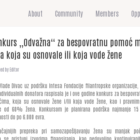
About
Community
Members
Opp
nkurs „Odvažna“ za bespovratnu pomoć 
 koja su osnovale ili koja vode žene
hed by
Editor
Vlade Divac uz podršku Intesa Fondacije filantropske organizacije,
individualnih donatora raspisala je i ove godine konkurs za bespov
ćima, koja su osnovale žene i/ili koja vode žene, kao i pravnim
še od 60% žena. Konkursom je planirana podrška najmanje 15 p
nosti do po 6.000 evra.
čajnijih prepreka pri samozapošljavanju žena su manjak poč
se pristupi izvorima finansiranja, kao nedovoljno kontinuiranih