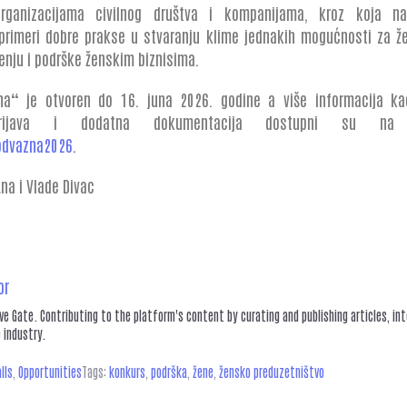
organizacijama civilnog društva i kompanijama, kroz koja nas
primeri dobre prakse u stvaranju klime jednakih mogućnosti za ž
nju i podrške ženskim biznisima.
a“ je otvoren do 16. juna 2026. godine a više informacija ka
prijava i dodatna dokumentacija dostupni su na 
odvazna2026
.
Ana i Vlade Divac
or
ive Gate. Contributing to the platform's content by curating and publishing articles, in
 industry.
lls
,
Opportunities
Tags:
konkurs
,
podrška
,
žene
,
žensko preduzetništvo