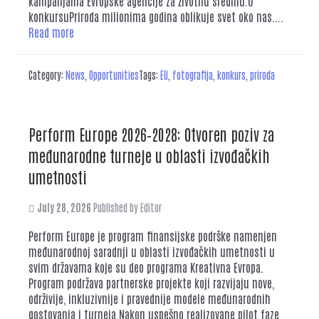
kampanjama Evropske agencije za životnu sredinu.O
konkursuPriroda milionima godina oblikuje svet oko nas....
Read more
Category:
News
,
Opportunities
Tags:
EU
,
fotografija
,
konkurs
,
priroda
Perform Europe 2026–2028: Otvoren poziv za
međunarodne turneje u oblasti izvođačkih
umetnosti
July 28, 2026
Published by
Editor
Perform Europe je program finansijske podrške namenjen
međunarodnoj saradnji u oblasti izvođačkih umetnosti u
svim državama koje su deo programa Kreativna Evropa.
Program podržava partnerske projekte koji razvijaju nove,
održivije, inkluzivnije i pravednije modele međunarodnih
gostovanja i turneja.Nakon uspešno realizovane pilot faze