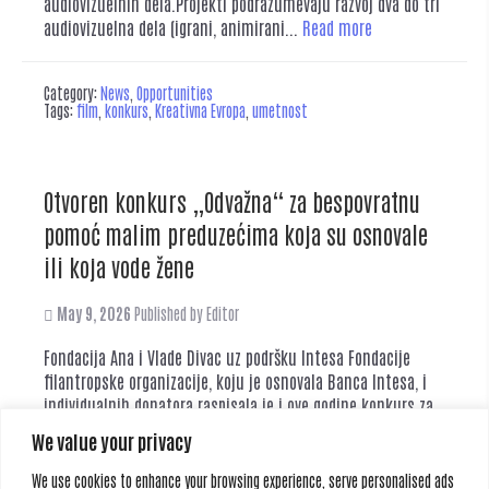
audiovizuelnih dela.Projekti podrazumevaju razvoj dva do tri
audiovizuelna dela (igrani, animirani...
Read more
Category:
News
,
Opportunities
Tags:
film
,
konkurs
,
Kreativna Evropa
,
umetnost
Otvoren konkurs „Odvažna“ za bespovratnu
pomoć malim preduzećima koja su osnovale
ili koja vode žene
May 9, 2026
Published by
Editor
Fondacija Ana i Vlade Divac uz podršku Intesa Fondacije
filantropske organizacije, koju je osnovala Banca Intesa, i
individualnih donatora raspisala je i ove godine konkurs za
bespovratnu pomoć malim i mikro preduzećima, koja su
We value your privacy
osnovale žene i/ili koja vode žene, kao i pravnim subjektima
koji zapošljavaju više od 60% žena. Konkursom je planirana
We use cookies to enhance your browsing experience, serve personalised ads