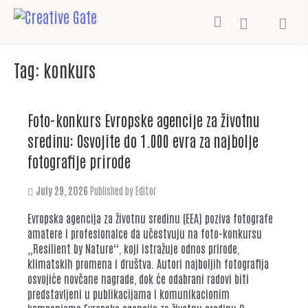
Tag:
konkurs
Foto-konkurs Evropske agencije za životnu
sredinu: Osvojite do 1.000 evra za najbolje
fotografije prirode
July 29, 2026
Published by
Editor
Evropska agencija za životnu sredinu (EEA) poziva fotografe
amatere i profesionalce da učestvuju na foto-konkursu
„Resilient by Nature“, koji istražuje odnos prirode,
klimatskih promena i društva. Autori najboljih fotografija
osvojiće novčane nagrade, dok će odabrani radovi biti
predstavljeni u publikacijama i komunikacionim