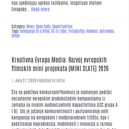
nas ujedinjuju uprkos razlikama. Inspirisan motom
Evropske...
Read more
Category:
News
,
Open Calls
,
Opportunities
Tags:
Delegacija EU u Srbiji
,
EU za tebe
,
fotografija
,
konkurs
,
putovanja
,
Srbija
Kreativna Evropa Media: Razvoj evropskih
filmskih mini projekata (MINI SLATE) 2026
July 27, 2026
Published by
Editor
Šta se podržava konkursom?Konkurs je namenjen podršci
nezavisnim evropskim produkcijskim kompanijama iz
zemalja sa niskim audiovizuelnim kapacitetima (LCC grupa A
i B). Cilj je jačanje konkurentnosti i pozicioniranje ovih
kompanija na evropskom i međunarodnom tržištu, kao i
podsticanje koprodukcija, mobilnosti i inovacija u razvoju