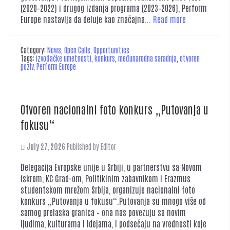
(2020–2022) i drugog izdanja programa (2023–2026), Perform
Europe nastavlja da deluje kao značajna...
Read more
Category:
News
,
Open Calls
,
Opportunities
Tags:
izvođačke umetnosti
,
konkurs
,
međunarodna saradnja
,
otvoren
poziv
,
Perform Europe
Otvoren nacionalni foto konkurs „Putovanja u
fokusu“
July 27, 2026
Published by
Editor
Delegacija Evropske unije u Srbiji, u partnerstvu sa Novom
iskrom, KC Grad-om, Politikinim zabavnikom i Erazmus
studentskom mrežom Srbija, organizuje nacionalni foto
konkurs „Putovanja u fokusu“.Putovanja su mnogo više od
samog prelaska granica – ona nas povezuju sa novim
ljudima, kulturama i idejama, i podsećaju na vrednosti koje