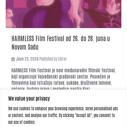
HARMLESS Film Festival od 26. do 28. juna u
Novom Sadu
June 25, 2026
Published by
Editor
HARMLESS Film Festival je novi međunarodni filmski festival,
koji organizuje Vojvođanski građanski centar. Posvećen je
filmovima koji istražuju ratove, sukobe, društvene lomove,
sećanje, ljudska prava i posledice nasilja.Kroz
dokumentarne, igrane i animirane filmove iz celog sveta,
We value your privacy
festival otvara prostor za razgovor o temama koje često
ostaju na marginama interesa javnosti. Tokom tri dana
We use cookies to enhance your browsing experience, serve personalised ads
festivala publika...
Read more
or content, and analyse our traffic. By clicking "Accept All", you consent to
our use of cookies.