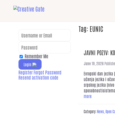
Tag:
EUNIC
JAVNI POZIV: K
Remember Me
June 19, 2026
Publish
Login
Register
Forgot Password
Evropski dan jezika 
Resend activation code
učenja jezika i očuv
srpskog jezika (nivo
sposobnostisistema
more
Category:
News
,
Open Ca