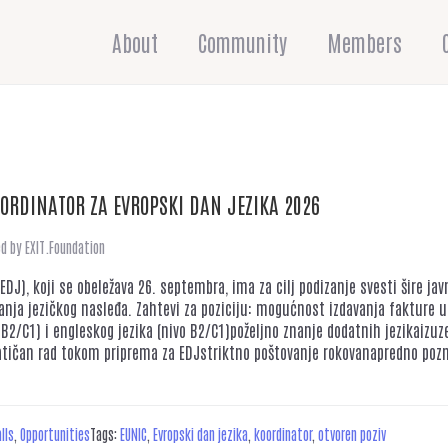
About
Community
Members
OORDINATOR ZA EVROPSKI DAN JEZIKA 2026
ed by
EXIT.Foundation
(EDJ), koji se obeležava 26. septembra, ima za cilj podizanje svesti šire ja
anja jezičkog nasleđa. Zahtevi za poziciju: mogućnost izdavanja fakture u
 B2/C1) i engleskog jezika (nivo B2/C1)poželjno znanje dodatnih jezikaizu
tičan rad tokom priprema za EDJstriktno poštovanje rokovanapredno pozn
lls
,
Opportunities
Tags:
EUNIC
,
Evropski dan jezika
,
koordinator
,
otvoren poziv