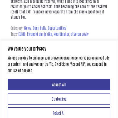
activism. EXIT is a music festival, which came into existence as a
result of youth social activism, thus becoming the core of the festival
itself that EXIT founders never separate from the music spectacle it
stands for.
Category:
News
,
Open Calls
,
Opportunities
Tags:
EUNIC
,
Evropski dan jezika
,
koordinator
,
otvoren poziv
We value your privacy
Leave a Reply
We use cookies to enhance your browsing experience, serve personalised ads
or content, and analyse our traffic. By clicking "Accept All", you consent to
You must be
logged in
to post a comment.
our use of cookies.
Previous
Next
Accept All
Customise
Creative Gate
Reject All
All rights reserved