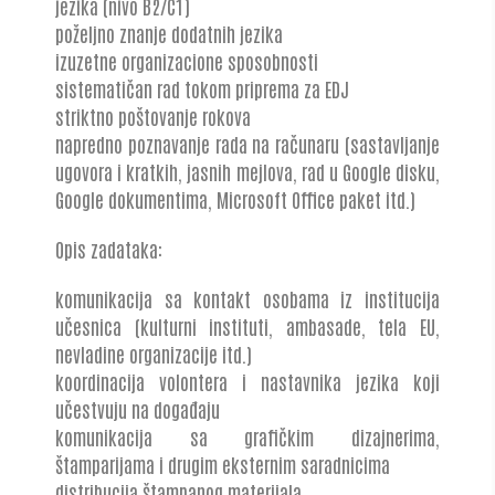
jezika (nivo B2/C1)
poželjno znanje dodatnih jezika
izuzetne organizacione sposobnosti
sistematičan rad tokom priprema za EDJ
striktno poštovanje rokova
napredno poznavanje rada na računaru (sastavljanje
ugovora i kratkih, jasnih mejlova, rad u Google disku,
Google dokumentima, Microsoft Office paket itd.)
Opis zadataka:
komunikacija sa kontakt osobama iz institucija
učesnica (kulturni instituti, ambasade, tela EU,
nevladine organizacije itd.)
koordinacija volontera i nastavnika jezika koji
učestvuju na događaju
komunikacija sa grafičkim dizajnerima,
štamparijama i drugim eksternim saradnicima
distribucija štampanog materijala