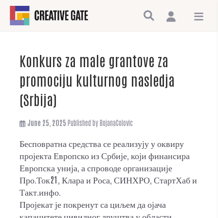
Konkurs za male grantove za
promociju kulturnog nasledja
(Srbija)
June 25, 2025
Published by
BojanaColovic
Бесповратна средства се реализују у оквиру
пројекта Европско из Србије, који финансира
Европска унија, а спроводе организације
Про.Ток21, Клара и Роса, СИНХРО, СтартХаб и
Такт.инфо.
Пројекат је покренут са циљем да ојача
капацитете цивилног друштва у области