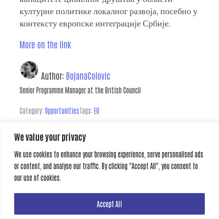
културне политике локалног развоја, посебно у
контексту европске интеграције Србије.
More on the link
Author:
BojanaColovic
Senior Programme Manager at the British Council
Category:
Opportunities
Tags:
EU
We value your privacy
Leave a Reply
We use cookies to enhance your browsing experience, serve personalised ads
or content, and analyse our traffic. By clicking "Accept All", you consent to
You must be
logged in
to post a comment.
our use of cookies.
Previous
Next
Accept All