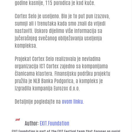
godine kasnije, 115 porodica je kod kuće.
Cortex Selo je useljeno. Bio je to put pun izazova,
sumnji ali i trenutaka kada smo znali da vrijedi
nastaviti. Uskoro dijelimo više informacija sa
jučerašnjeg svečanog obilježavanja useljenja
kompleksa.
Projekat Cortex Selo realizovala je nevladina
organizacija ICT Cortex zajedno sa kompanijama
članicama klastera. Finansijsku podršku projektu
pružila je NLB Banka Podgorica, a kompleks je
izgradila kompanija Eurozox d.o.o.
Detaljnije pogledajte na
ovom linku.
Author:
EXIT.Foundation
EXIT Foundation is part of the EXIT Festival team that focuses on social