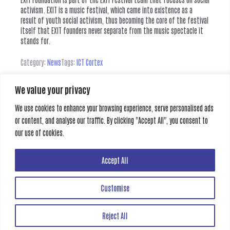
activism. EXIT is a music festival, which came into existence as a
result of youth social activism, thus becoming the core of the festival
itself that EXIT founders never separate from the music spectacle it
stands for.
Category:
News
Tags:
ICT Cortex
We value your privacy
Leave a Reply
We use cookies to enhance your browsing experience, serve personalised ads
or content, and analyse our traffic. By clicking "Accept All", you consent to
You must be
logged in
to post a comment.
our use of cookies.
Previous
Next
Accept All
Customise
Creative Gate
Reject All
All rights reserved